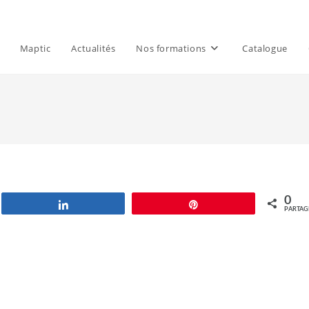
Maptic
Actualités
Nos formations
Catalogue
0
Partagez
Épingle
PARTAG